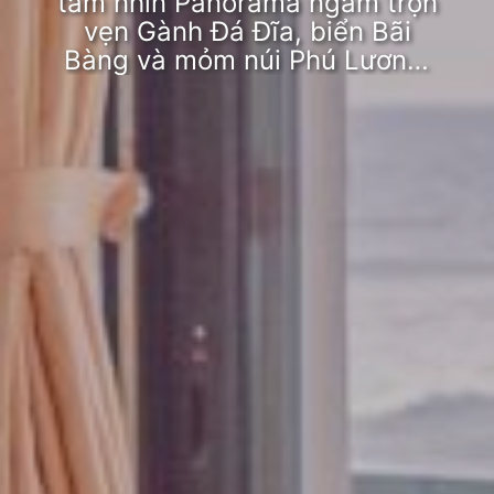
tầm nhìn Panorama ngắm trọn
vẹn Gành Đá Đĩa, biển Bãi
Bàng và mỏm núi Phú Lương.
Phòng gồm 1 giường lớn có
tầm nhìn bao quát và có thể
đón bình minh lên mỗi sáng,
kèm một khu xép dành cho trẻ
em. Ngoài ra, phòng tắm với
bồn tắm có thể vừa tắm vừa
ngắm biển cũng được xem là
một điểm nhấn của căn phòng
này.