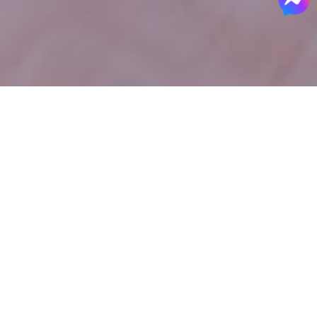
Rộng
30m2
Giường
1 giường lớn + 1 giường đôi
Số người
2 người lớn + 2 trẻ em dưới 12 tuổi
Phòng tắm
1 phòng tắm