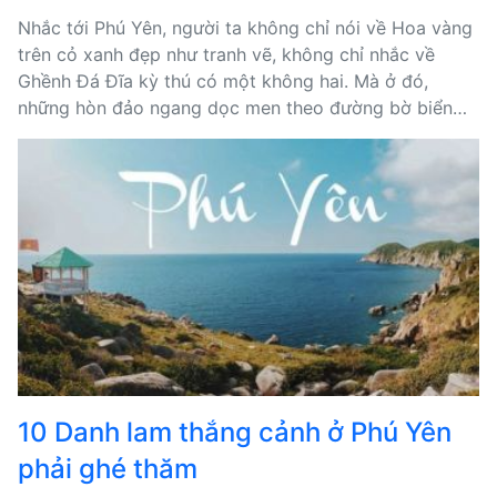
Nhắc tới Phú Yên, người ta không chỉ nói về Hoa vàng
trên cỏ xanh đẹp như tranh vẽ, không chỉ nhắc về
Ghềnh Đá Đĩa kỳ thú có một không hai. Mà ở đó,
những hòn đảo ngang dọc men theo đường bờ biển
dài 189km cũng là một điểm không thể bỏ lỡ. Chắc
chắn những hòn đảo đẹp ở Phú Yên này sẽ không
khiến bạn cảm thấy thất vọng.
10 Danh lam thắng cảnh ở Phú Yên
phải ghé thăm