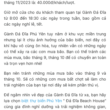
tháng 11/2023 là: 40.000đ/khách/lượt.
Giờ mở cửa cho du khách tham quan tại Gành Đá Đĩa
từ 8:00 đến 18:30 các ngày trong tuần, bao gồm cả
các ngày nghỉ lễ, tết.
Gành Đá Đĩa Phú Yên tuy nằm ở khu vực miền trung
nhưng lại ít chịu ảnh hưởng của bão biển, nơi đây có
khí hậu vô cùng ôn hòa, tuy nhiên vẫn có những ngày
có thể xảy ra các cơn mưa bão. Bạn có thể tránh các
mùa mưa, bão tháng 9, tháng 10 để có chuyến an toàn
và trọn vẹn hơn nhé!
Bạn nên tránh những mùa mưa bão vào tháng 9 và
tháng 10. Sẽ có những cơn mưa bất chợt sẽ làm cho
trái nghiệm của bạn tại nơi đây sẽ kém phần thú vị.
Để ngắm nhìn vẻ đẹp của Gành Đá Đĩa từ xa, bạn hãy
lựa chọn
biệt thự biển Phú Yên
" Đá Đĩa Beach House"
cùng gia đình nghỉ dưỡng và trải nghiệm không gian,