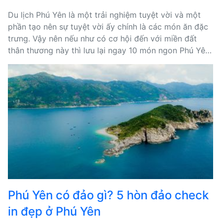
Du lịch Phú Yên là một trải nghiệm tuyệt vời và một
phần tạo nên sự tuyệt vời ấy chính là các món ăn đặc
trưng. Vậy nên nếu như có cơ hội đến với miền đất
thân thương này thì lưu lại ngay 10 món ngon Phú Yên
này thay vì dò dẫm hỏi: Ăn gì ở Phú Yên?
Phú Yên có đảo gì? 5 hòn đảo check
in đẹp ở Phú Yên