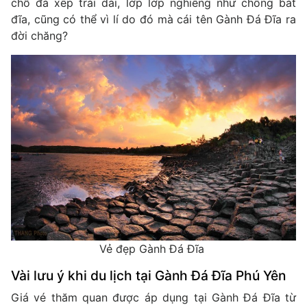
chỗ đá xếp trải dài, lớp lớp nghiêng như chồng bát
đĩa, cũng có thể vì lí do đó mà cái tên Gành Đá Đĩa ra
đời chăng?
Vẻ đẹp Gành Đá Đĩa
Vài lưu ý khi du lịch tại Gành Đá Đĩa Phú Yên
Giá vé thăm quan được áp dụng tại Gành Đá Đĩa từ