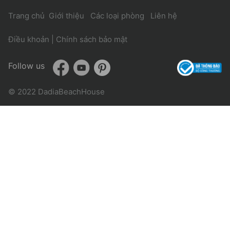
Trang chủ
Giới thiệu
Các loại phòng
Liên hệ
Điều khoản
|
Chính sách bảo mật
Follow us
© 2022 DadiaBeachHouse