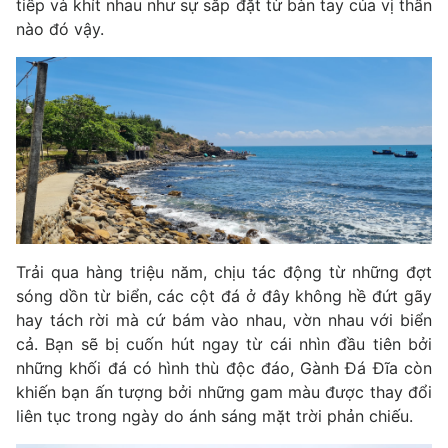
tiếp và khít nhau như sự sắp đặt từ bàn tay của vị thần
nào đó vậy.
Trải qua hàng triệu năm, chịu tác động từ những đợt
sóng dồn từ biển, các cột đá ở đây không hề đứt gãy
hay tách rời mà cứ bám vào nhau, vờn nhau với biển
cả. Bạn sẽ bị cuốn hút ngay từ cái nhìn đầu tiên bởi
những khối đá có hình thù độc đáo, Gành Đá Đĩa còn
khiến bạn ấn tượng bởi những gam màu được thay đổi
liên tục trong ngày do ánh sáng mặt trời phản chiếu.