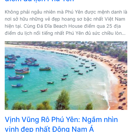
Không phải ngẫu nhiên mà Phú Yên được mệnh danh là
nơi sở hữu những vẻ đẹp hoang sơ bậc nhất Việt Nam
hiện tại. Cùng Đá Đĩa Beach House điểm qua 25 địa
điểm du lịch nổi tiếng nhất Phú Yên đủ sức chiều lòng
những du khách khó tính nhất.
Vịnh Vũng Rô Phú Yên: Ngắm nhìn
vịnh đẹp nhất Đông Nam Á