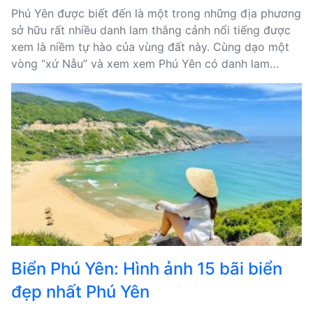
Phú Yên được biết đến là một trong những địa phương
sở hữu rất nhiều danh lam thắng cảnh nổi tiếng được
xem là niềm tự hào của vùng đất này. Cùng dạo một
vòng “xứ Nẫu” và xem xem Phú Yên có danh lam
thắng cảnh nào? Ngắm nhìn qua hình ảnh xem đẹp đến
mức nào nhé?
Biển Phú Yên: Hình ảnh 15 bãi biển
đẹp nhất Phú Yên