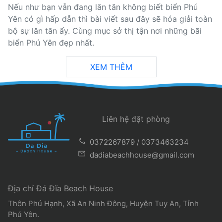
Nếu như bạn vẫn đang lăn tăn không biết biển Phú
Yên có gì hấp dẫn thì bài viết sau đây sẽ hóa giải toàn
bộ sự lăn tăn ấy. Cùng mục sở thị tận nơi những bãi
biển Phú Yên đẹp nhất.
XEM THÊM
Liên hệ đặt phòng
call
0372267879
/
0373463234
mail
dadiabeachhouse@gmail.com
Địa chỉ Đá Đĩa Beach House
Thôn Phú Hạnh, Xã An Ninh Đông, Huyện Tuy An, Tỉnh
Phú Yên.