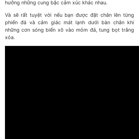
hưởng những cung bậc cảm xúc khác nhau.
Và sẽ rất tuyệt vời nếu bạn được đặt chân lên từng
phiến đá và cảm giác mát lạnh dưới bàn chân khi
những cơn sóng biển xô vào mỏm đá, tung bọt trắng
xóa.