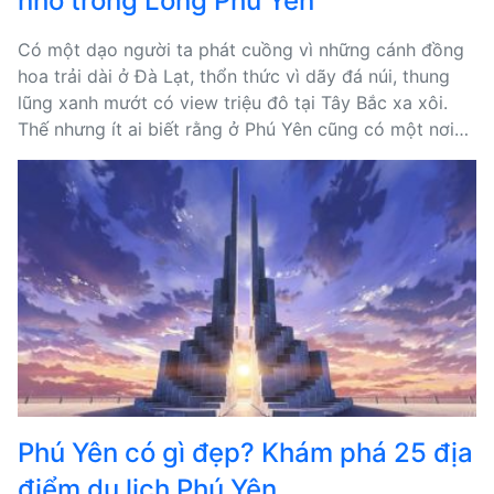
nhỏ trong Lòng Phú Yên
Có một dạo người ta phát cuồng vì những cánh đồng
hoa trải dài ở Đà Lạt, thổn thức vì dãy đá núi, thung
lũng xanh mướt có view triệu đô tại Tây Bắc xa xôi.
Thế nhưng ít ai biết rằng ở Phú Yên cũng có một nơi
như thế…
Phú Yên có gì đẹp? Khám phá 25 địa
điểm du lịch Phú Yên